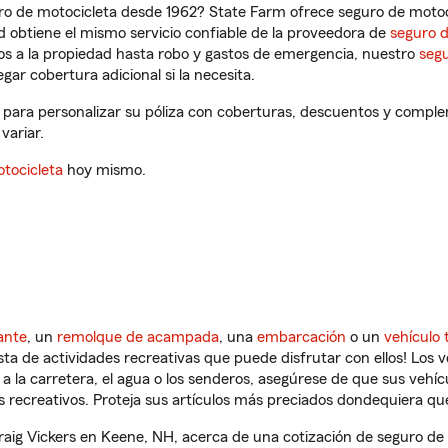
ro de motocicleta desde 1962? State Farm ofrece seguro de motoci
 obtiene el mismo servicio confiable de la proveedora de
seguro 
os a la propiedad hasta robo y gastos de emergencia, nuestro
segu
gar cobertura adicional si la necesita.
 para personalizar su póliza con coberturas, descuentos y compl
variar.
tocicleta
hoy mismo.
ante
, un
remolque de acampada
, una
embarcación
o un
vehículo 
ista de actividades recreativas que puede disfrutar con ellos! Los 
a la carretera, el agua o los senderos, asegúrese de que sus vehí
 recreativos. Proteja sus artículos más preciados dondequiera qu
ig Vickers en Keene, NH, acerca de una cotización de seguro de v