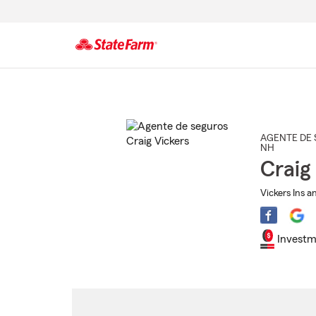
Comienzo
del
contenido
principal
AGENTE DE 
NH
Craig
Vickers Ins a
Investm