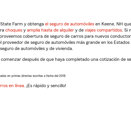
n State Farm y obtenga
el seguro de automóviles
en Keene, NH que 
tra
choques
y
amplia hasta de alquiler
y de
viajes compartidos
. Si
s proveemos cobertura de seguro de carros para nuevos conductores
l proveedor de seguro de automóviles más grande en los Estados
seguro de automóviles y de vivienda.
 comenzar después de que haya completado una cotización de segu
sados en primas directas escritas a fecha del 2018.
rros en línea
. ¡Es rápido y sencillo!