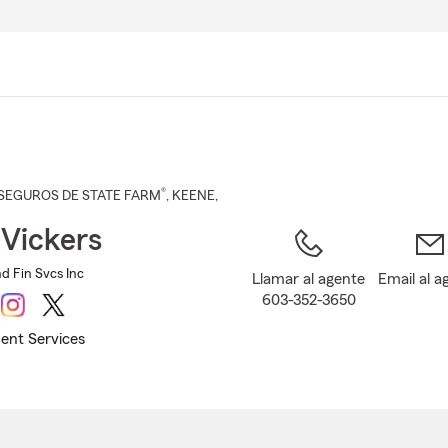
Pasar
al
contenido
principal
®
SEGUROS DE STATE FARM
,
KEENE
,
 Vickers
nd Fin Svcs Inc
Llamar al agente
Email al a
603-352-3650
ent Services