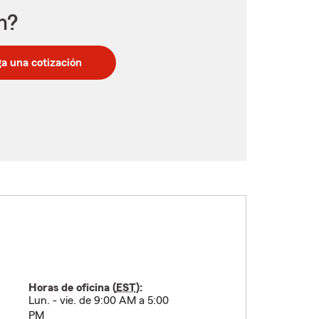
n?
a una cotización
Horas de oficina (
EST
):
Lun. - vie. de 9:00 AM a 5:00
PM