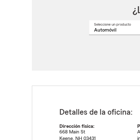
¿
Seleccione un producto
Selec
un
nomb
de
produ
del
menú
despl
Detalles de la oficina:
Dirección física:
P
668 Main St
A
Keene
,
NH
03431
i