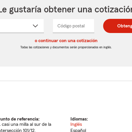
Le gustaría obtener una cotizació
cione
Código postal
Ingresa
Ingresa
Obteng
_____
un
un
re
código
código
cto
o continuar con una cotización
postal
postal
de
de
Todas las cotizaciones y documentos serán proporcionados en inglés.
egable
5
5
dígitos
dígitos
unto de referencia:
Idiomas:
 casi una milla al sur de la
Inglés
ntersección 101/12.
Español